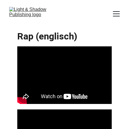
Rap (englisch)