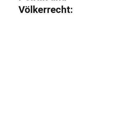
Völkerrecht:
Übersicht
Kostenlose Medieninhalte und unabhängiger 
Journalismus für alle.
E-MAIL
kontakt@light-shadow-publishing.com
support@light-shadow-publishing.com
mitarbeit@light-shadow-publishing.com
vertrieb@light-shadow-publishing.com