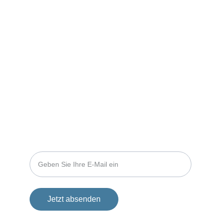
marketing@light-shadow-publishing.com
redaktion@light-shadow-publishing.com
rechtsabteilung@light-shadow-
publishing.com
Partner
Geben Sie uns ihre E-Mail, um sich mit uns zu 
vernetzen. So können wir Sie über unsere 
Arbeit auf dem Laufenden halten.
Ihre E-Mail-Adresse eingeben
Jetzt absenden